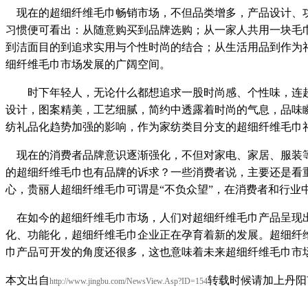
现在的超细纤维毛巾畅销市场，不但品类增多，产品设计、功
习惯便可看出：从随意购买到品牌选购；从一家人共用一块毛
到洁面目的到追求实用与个性时尚的结合；从生活用品到作为
细纤维毛巾市场发展的广阔空间。
时下年轻人，无论什么都想追求一股时尚感、个性味，连超
设计，图案精美，工艺细腻，简约中透露着时尚的气息，品味
纺礼品化趋势加强的影响，作为家纺类目分支的超细纤维毛巾
现在的消费者品牌意识逐渐强化，不但对家电、家居、服装等
的超细纤维毛巾也有品牌的诉求？一些消费者说，主要还是看
心，贵丽人超细纤维毛巾可谓是“不负众望”，在消费者和行业
在如今的超细纤维毛巾市场，人们对超细纤维毛巾产品呈现出
化、功能化，超细纤维毛巾企业正在孕育着新的发展。超细纤
巾产品可开发的角度还很多，这也意味着未来超细纤维毛巾市
本文出自
转载时候请加上丹阳
http://www.jingbu.com/NewsView.Asp?ID=154