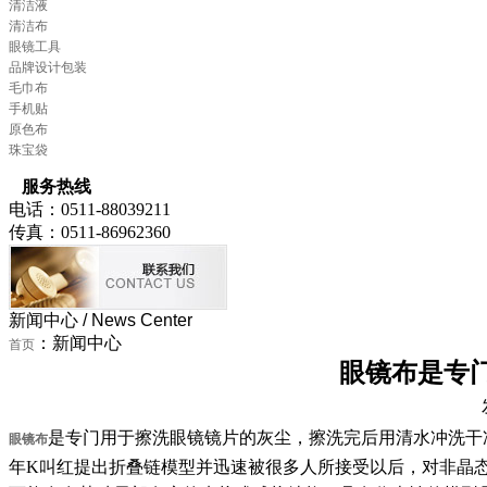
清洁液
清洁布
眼镜工具
品牌设计包装
毛巾布
手机贴
原色布
珠宝袋
服务热线
电话：0511-88039211
传真：0511-86962360
新闻中心
/ News Center
：新闻中心
首页
眼镜布是专
是专门用于擦洗眼镜镜片的灰尘，擦洗完后用清水冲洗干
眼镜布
年K叫红提出折叠链模型并迅速被很多人所接受以后，对非晶