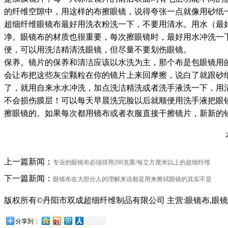
的纤维空隙中，用这样的布擦眼镜，说得夸张一点就像用砂纸
超细纤维眼镜布最好用洗衣粉洗一下，不要用清水。用水（最
净。眼镜布的材质也很重要，每次擦眼镜时，最好用水冲洗一
便，可以用洗洁精清洗眼镜，但尽量不要划伤眼镜。
保养。镜片的保养和清洁应该以水洗为主，那个布是包眼镜用
会让布把这些灰尘颗粒在你的镜片上来回摩擦，说白了就跟砂
了，就用自来水水冲洗，加点洗洁精洗或者洗手液洗一下，用
不会损伤膜层！可以每天早晨洗完脸以后就顺便用洗手液把眼
擦眼镜的。如果每次都用镜布或者衣服直接干擦镜片，新新的
上一篇新闻：
专业的眼镜布必须得用200克重/每立方厘米以上的超细纤维
下一篇新闻：
眼镜布在大部分人的理解来说都是用来擦拭眼镜的其实不是
版权所有©丹阳市双成超细纤维制品有限公司 主营:眼镜布,眼镜
苏公网安备32118102001209号
分享到：